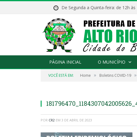
De Segunda a Quinta-feira: de 12h às
PÁGINA INICIAL
O MUNICÍPIO
»
»
VOCÊ ESTÁ EM:
Home
Boletins COVID-19
181796470_1184307042005626_
POR
CR2
EM
3 DE ABRIL DE 2023