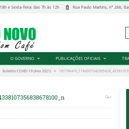
 18h e Sexta-feira: das 7h às 12h
Rua Paulo Martins, n° 266, 
Pe
O GOVERNO
PUBLICAÇÕES OFICIAIS
TR
»
Boletins COVID-19 (Ano 2021)
181796470_1184307042005626_43381073
po
4338107356838678100_n
0