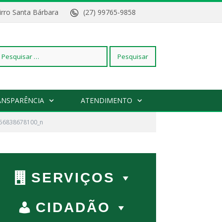
Bairro Santa Bárbara
(27) 99765-9858
squisar
ANSPARÊNCIA
ATENDIMENTO
56838678100_n
r:
SERVIÇOS
CIDADÃO