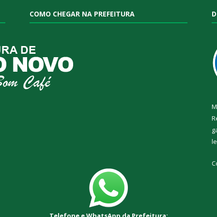
COMO CHEGAR NA PREFEITURA
D
M
R
g
l
C
Telefone e WhatsApp da Prefeitura: