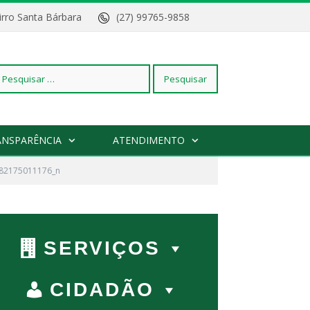
Bairro Santa Bárbara
(27) 99765-9858
squisar
ANSPARÊNCIA
ATENDIMENTO
82175011176_n
r:
SERVIÇOS
CIDADÃO