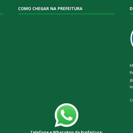
COMO CHEGAR NA PREFEITURA
D
M
R
g
l
C
Telefone e WhatsApp da Prefeitura: