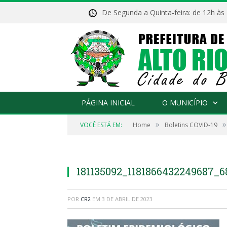
De Segunda a Quinta-feira: de 12h às
PÁGINA INICIAL
O MUNICÍPIO
»
»
VOCÊ ESTÁ EM:
Home
Boletins COVID-19
181135092_1181866432249687_6
POR
CR2
EM
3 DE ABRIL DE 2023