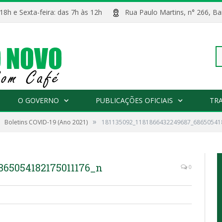
 18h e Sexta-feira: das 7h às 12h
Rua Paulo Martins, n° 266, 
Pe
O GOVERNO
PUBLICAÇÕES OFICIAIS
TR
»
Boletins COVID-19 (Ano 2021)
181135092_1181866432249687_68650541
po
865054182175011176_n
0