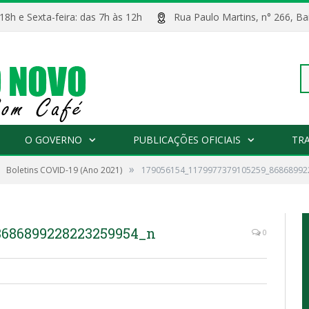
 18h e Sexta-feira: das 7h às 12h
Rua Paulo Martins, n° 266, 
Pe
O GOVERNO
PUBLICAÇÕES OFICIAIS
TR
»
Boletins COVID-19 (Ano 2021)
179056154_1179977379105259_86868992
po
8686899228223259954_n
0