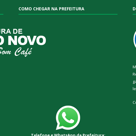
COMO CHEGAR NA PREFEITURA
D
M
R
g
l
C
Telefone e WhatsApp da Prefeitura: