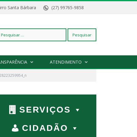
Bairro Santa Bárbara
(27) 99765-9858
squisar
ANSPARÊNCIA
ATENDIMENTO
28223259954_n
r:
SERVIÇOS
CIDADÃO