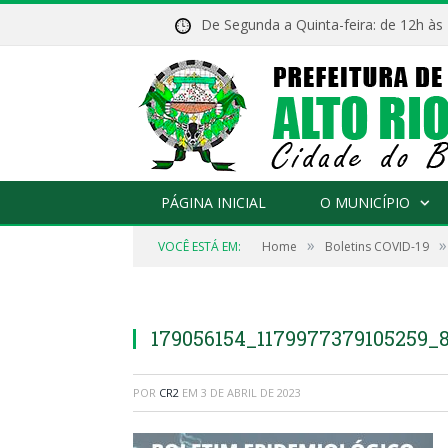
De Segunda a Quinta-feira: de 12h às
PÁGINA INICIAL
O MUNICÍPIO
»
»
VOCÊ ESTÁ EM:
Home
Boletins COVID-19
179056154_1179977379105259_
POR
CR2
EM
3 DE ABRIL DE 2023