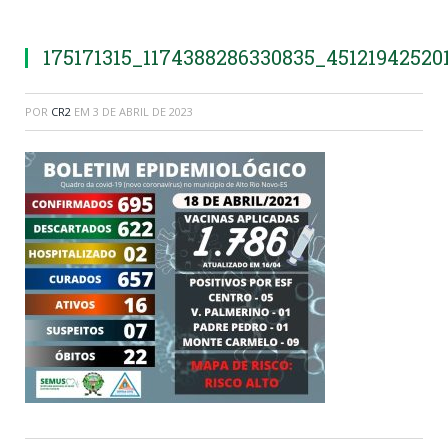
175171315_1174388286330835_45121942520
POR
CR2
EM
3 DE ABRIL DE 2023