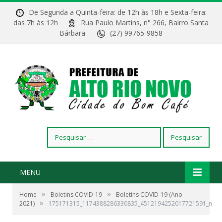
De Segunda a Quinta-feira: de 12h às 18h e Sexta-feira:
das 7h às 12h
Rua Paulo Martins, n° 266, Bairro Santa
Bárbara
(27) 99765-9858
Pesquisar
por:
MENU
»
»
Home
Boletins COVID-19
Boletins COVID-19 (Ano
»
2021)
175171315_1174388286330835_4512194252017721591_n