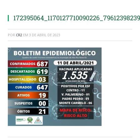
172395064_1170127710090226_7961239823
POR
CR2
EM
3 DE ABRIL DE 2023