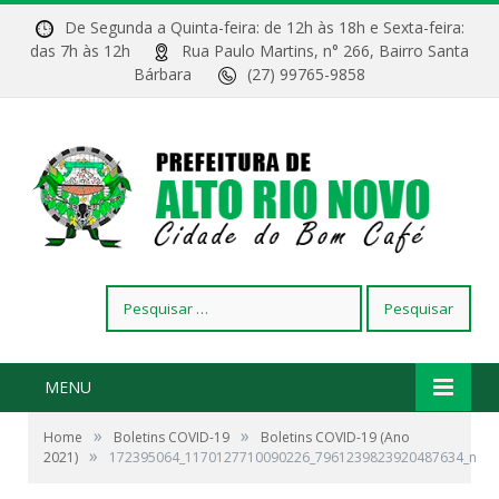
De Segunda a Quinta-feira: de 12h às 18h e Sexta-feira:
das 7h às 12h
Rua Paulo Martins, n° 266, Bairro Santa
Bárbara
(27) 99765-9858
Pesquisar
por:
MENU
»
»
Home
Boletins COVID-19
Boletins COVID-19 (Ano
»
2021)
172395064_1170127710090226_7961239823920487634_n