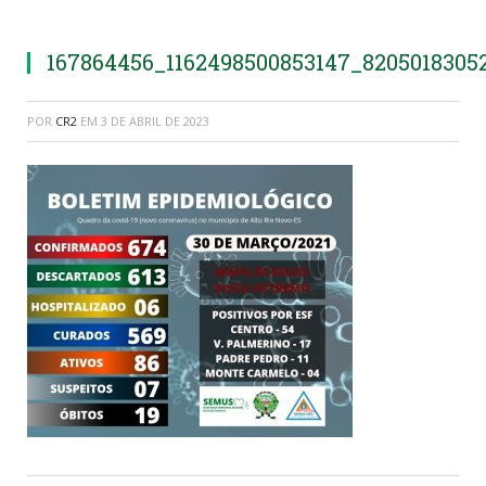
167864456_1162498500853147_8205018305
POR
CR2
EM
3 DE ABRIL DE 2023