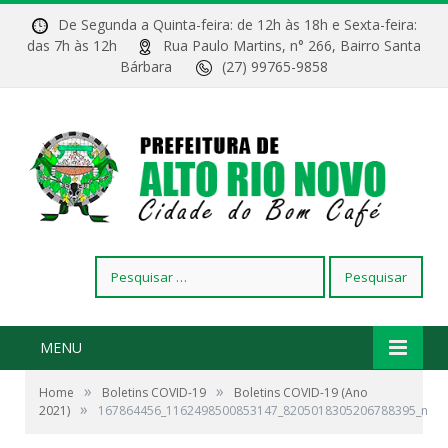
De Segunda a Quinta-feira: de 12h às 18h e Sexta-feira:
das 7h às 12h
Rua Paulo Martins, n° 266, Bairro Santa
Bárbara
(27) 99765-9858
Pesquisar
por:
MENU
»
»
Home
Boletins COVID-19
Boletins COVID-19 (Ano
»
2021)
167864456_1162498500853147_8205018305206788395_n