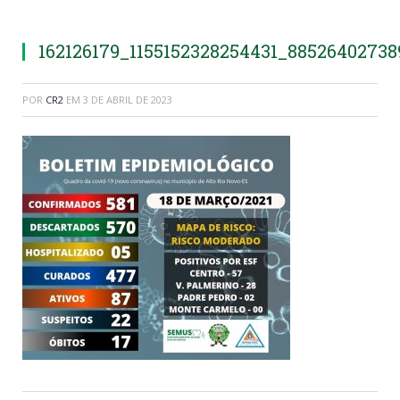
162126179_1155152328254431_88526402738
POR
CR2
EM
3 DE ABRIL DE 2023