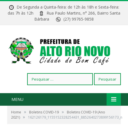
De Segunda a Quinta-feira: de 12h às 18h e Sexta-feira:
das 7h às 12h
Rua Paulo Martins, n° 266, Bairro Santa
Bárbara
(27) 99765-9858
Pesquisar
por:
MENU
»
»
Home
Boletins COVID-19
Boletins COVID-19 (Ano
»
2021)
162126179_1155152328254431_8852640273899156173_n