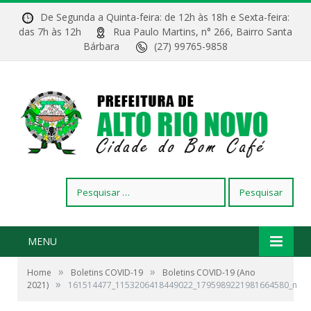
De Segunda a Quinta-feira: de 12h às 18h e Sexta-feira:
das 7h às 12h
Rua Paulo Martins, n° 266, Bairro Santa
Bárbara
(27) 99765-9858
Pesquisar
por:
MENU
»
»
Home
Boletins COVID-19
Boletins COVID-19 (Ano
»
2021)
161514477_1153206418449022_1795989221981664580_n