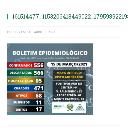
161514477_1153206418449022_1795989221
POR
CR2
EM
3 DE ABRIL DE 2023