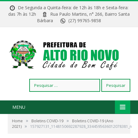
De Segunda a Quinta-feira: de 12h às 18h e Sexta-feira:
das 7h às 12h
Rua Paulo Martins, n° 266, Bairro Santa
Bárbara
(27) 99765-9858
Pesquisar
por:
MENU
»
»
Home
Boletins COVID-19
Boletins COVID-19 (Ano
»
2021)
157927131_1148150692287928_3344595636012078381_n