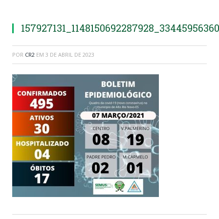
157927131_1148150692287928_3344595636
POR
CR2
EM
3 DE ABRIL DE 2023