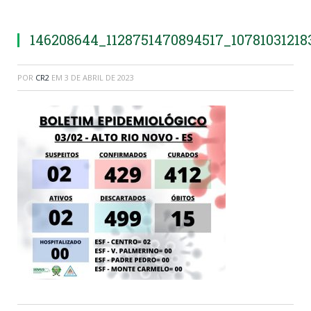
146208644_1128751470894517_1078103121
POR
CR2
EM
3 DE ABRIL DE 2023