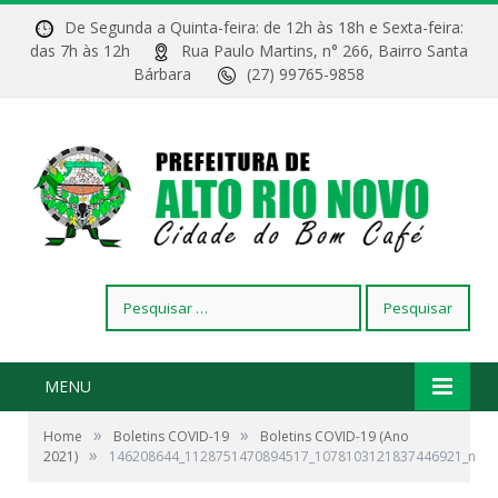
De Segunda a Quinta-feira: de 12h às 18h e Sexta-feira:
das 7h às 12h
Rua Paulo Martins, n° 266, Bairro Santa
Bárbara
(27) 99765-9858
Pesquisar
por:
MENU
»
»
Home
Boletins COVID-19
Boletins COVID-19 (Ano
»
2021)
146208644_1128751470894517_1078103121837446921_n