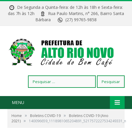
De Segunda a Quinta-feira: de 12h às 18h e Sexta-feira:
das 7h às 12h
Rua Paulo Martins, n° 266, Bairro Santa
Bárbara
(27) 99765-9858
Pesquisar
por:
MENU
»
»
Home
Boletins COVID-19
Boletins COVID-19 (Ano
»
2021)
140096659_1118981065204891_5217572227534249331_n