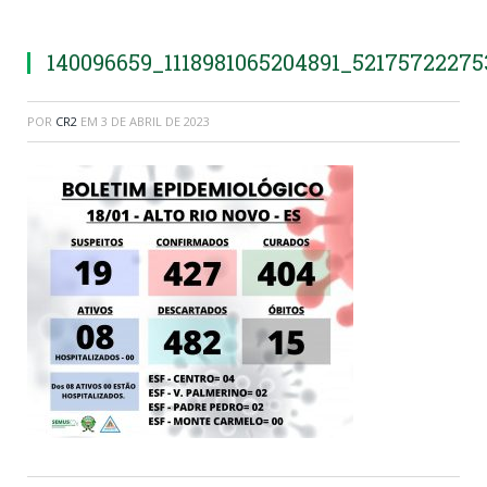
140096659_1118981065204891_5217572227
POR
CR2
EM
3 DE ABRIL DE 2023