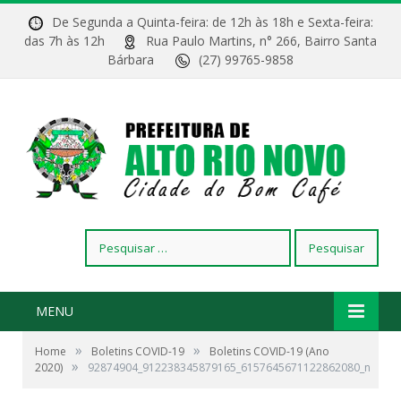
De Segunda a Quinta-feira: de 12h às 18h e Sexta-feira:
das 7h às 12h
Rua Paulo Martins, n° 266, Bairro Santa
Bárbara
(27) 99765-9858
Pesquisar
por:
MENU
»
»
Home
Boletins COVID-19
Boletins COVID-19 (Ano
»
2020)
92874904_912238345879165_6157645671122862080_n