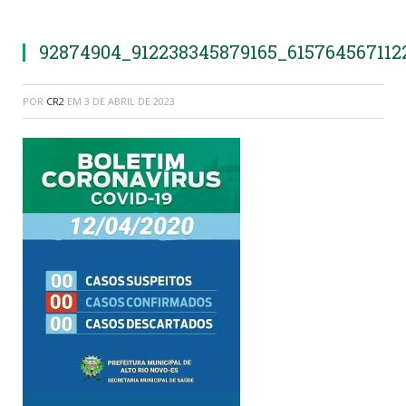
92874904_912238345879165_615764567112
POR
CR2
EM
3 DE ABRIL DE 2023