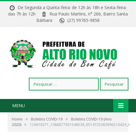
De Segunda a Quinta-feira: de 12h às 18h e Sexta-feira:
das 7h às 12h
Rua Paulo Martins, n° 266, Bairro Santa
Bárbara
(27) 99765-9858
Pesquisar
por:
MENU
»
»
Home
Boletins COVID-19
Boletins COVID-19 (Ano
»
2020)
129618371_1088877931548538_6514725383896216429_n