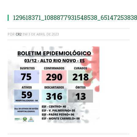
129618371_1088877931548538_6514725383
POR
CR2
EM
3 DE ABRIL DE 2023