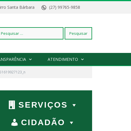
Bairro Santa Bárbara
(27) 99765-9858
squisar
ANSPARÊNCIA
ATENDIMENTO
51619927123_n
r:
SERVIÇOS
CIDADÃO