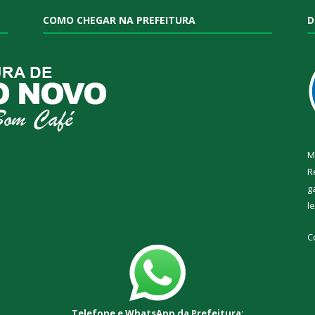
COMO CHEGAR NA PREFEITURA
D
M
R
g
l
C
Telefone e WhatsApp da Prefeitura: