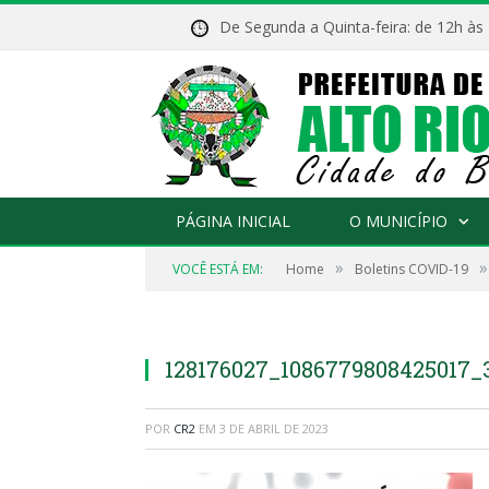
De Segunda a Quinta-feira: de 12h às
PÁGINA INICIAL
O MUNICÍPIO
»
»
VOCÊ ESTÁ EM:
Home
Boletins COVID-19
128176027_1086779808425017_
POR
CR2
EM
3 DE ABRIL DE 2023