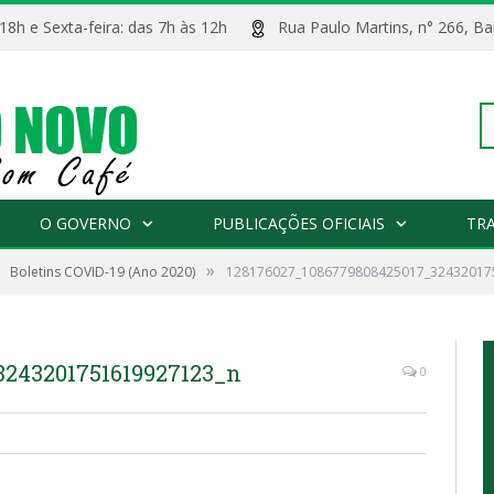
 18h e Sexta-feira: das 7h às 12h
Rua Paulo Martins, n° 266, 
Pe
O GOVERNO
PUBLICAÇÕES OFICIAIS
TR
»
Boletins COVID-19 (Ano 2020)
128176027_1086779808425017_32432017
po
3243201751619927123_n
0