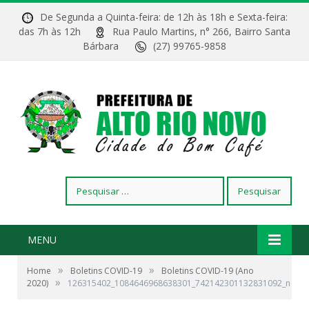
De Segunda a Quinta-feira: de 12h às 18h e Sexta-feira:
das 7h às 12h
Rua Paulo Martins, n° 266, Bairro Santa
Bárbara
(27) 99765-9858
Pesquisar
por:
MENU
»
»
Home
Boletins COVID-19
Boletins COVID-19 (Ano
»
2020)
126315402_1084646968638301_742142301132831092_n