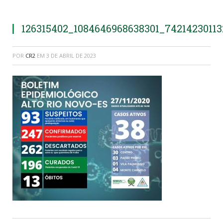
126315402_1084646968638301_7421423011
POR
CR2
EM
3 DE ABRIL DE 2023