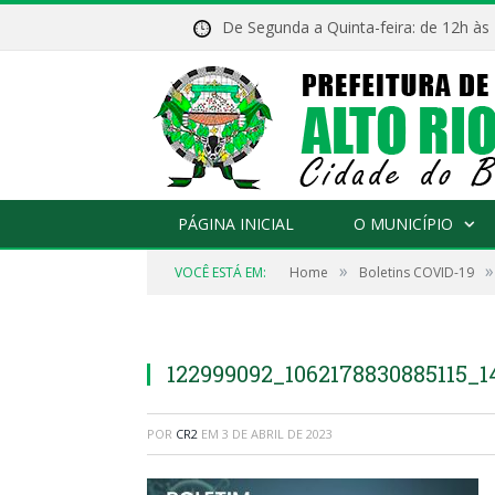
De Segunda a Quinta-feira: de 12h às
PÁGINA INICIAL
O MUNICÍPIO
»
»
VOCÊ ESTÁ EM:
Home
Boletins COVID-19
122999092_1062178830885115_
POR
CR2
EM
3 DE ABRIL DE 2023