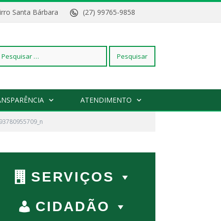
Bairro Santa Bárbara
(27) 99765-9858
squisar
ANSPARÊNCIA
ATENDIMENTO
93780955709_n
r:
SERVIÇOS
CIDADÃO