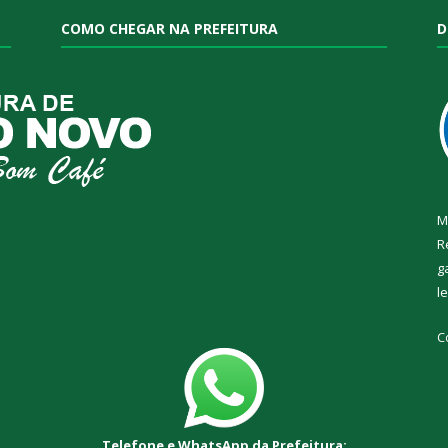
COMO CHEGAR NA PREFEITURA
D
M
R
g
l
C
Telefone e WhatsApp da Prefeitura: