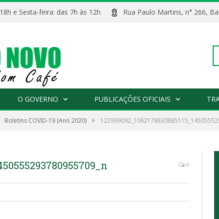
 18h e Sexta-feira: das 7h às 12h
Rua Paulo Martins, n° 266, 
Pe
O GOVERNO
PUBLICAÇÕES OFICIAIS
TR
»
Boletins COVID-19 (Ano 2020)
122999092_1062178830885115_14505552
po
1450555293780955709_n
0