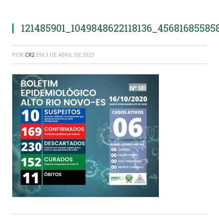
121485901_1049848622118136_45681685585
POR
CR2
EM
3 DE ABRIL DE 2023