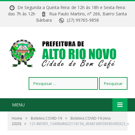
De Segunda a Quinta-feira: de 12h às 18h e Sexta-feira:
das 7h às 12h
Rua Paulo Martins, n° 266, Bairro Santa
Bárbara
(27) 99765-9858
Pesquisar
por:
MENU
»
»
Home
Boletins COVID-19
Boletins COVID-19 (Ano
»
2020)
121485901_1049848622118136_4568168558585090323_n