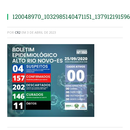
120048970_1032985140471151_13791219159
POR
CR2
EM
3 DE ABRIL DE 2023