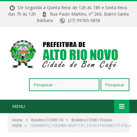
De Segunda a Quinta-feira: de 12h às 18h e Sexta-feira:
das 7h às 12h
Rua Paulo Martins, n° 266, Bairro Santa
Bárbara
(27) 99765-9858
Pesquisar
por:
MENU
»
»
Home
Boletins COVID-19
Boletins COVID-19 (Ano
»
2020)
120048970_1032985140471151_1379121915967771379_n