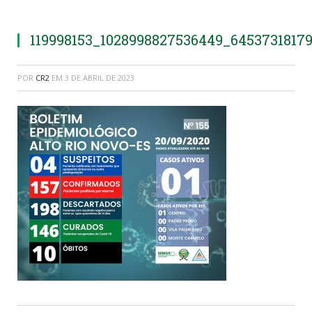
119998153_1028998827536449_6453731817
POR
CR2
EM
3 DE ABRIL DE 2023