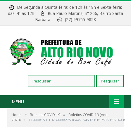
De Segunda a Quinta-feira: de 12h às 18h e Sexta-feira:
das 7h às 12h
Rua Paulo Martins, n° 266, Bairro Santa
Bárbara
(27) 99765-9858
Pesquisar
por:
MENU
»
»
Home
Boletins COVID-19
Boletins COVID-19 (Ano
»
2020)
119998153_1028998827536449_6453731817939156349_n