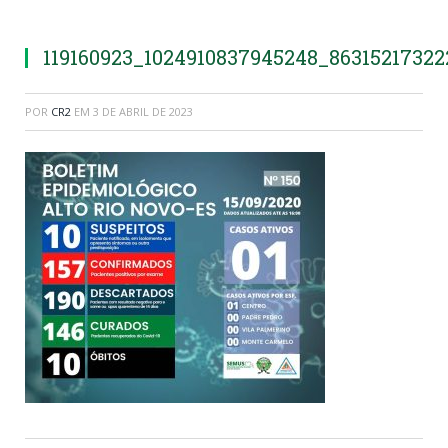
119160923_1024910837945248_8631521732
POR
CR2
EM
3 DE ABRIL DE 2023