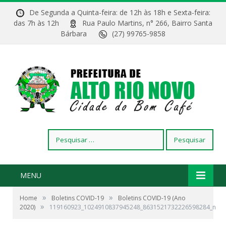
De Segunda a Quinta-feira: de 12h às 18h e Sexta-feira:
das 7h às 12h
Rua Paulo Martins, n° 266, Bairro Santa
Bárbara
(27) 99765-9858
Pesquisar
por:
MENU
»
»
Home
Boletins COVID-19
Boletins COVID-19 (Ano
»
2020)
119160923_1024910837945248_8631521732226598284_n