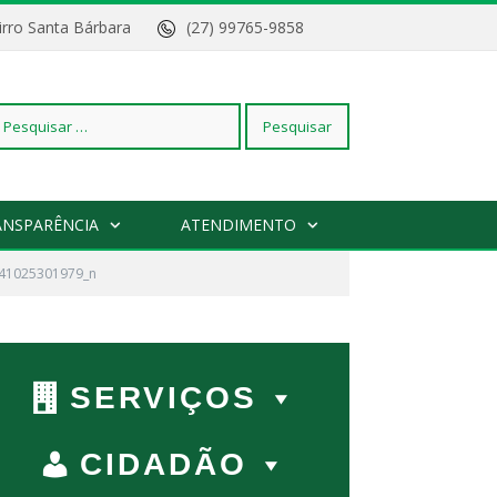
Bairro Santa Bárbara
(27) 99765-9858
squisar
ANSPARÊNCIA
ATENDIMENTO
41025301979_n
r:
SERVIÇOS
CIDADÃO