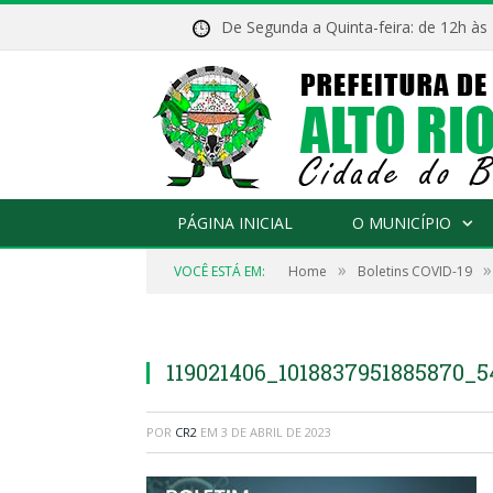
De Segunda a Quinta-feira: de 12h às
PÁGINA INICIAL
O MUNICÍPIO
»
»
VOCÊ ESTÁ EM:
Home
Boletins COVID-19
119021406_1018837951885870_
POR
CR2
EM
3 DE ABRIL DE 2023