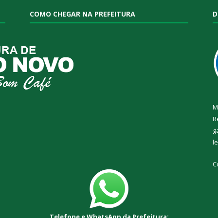
COMO CHEGAR NA PREFEITURA
D
M
R
g
l
C
Telefone e WhatsApp da Prefeitura: