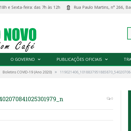
 18h e Sexta-feira: das 7h às 12h
Rua Paulo Martins, n° 266, 
Pe
O GOVERNO
PUBLICAÇÕES OFICIAIS
TR
»
Boletins COVID-19 (Ano 2020)
119021406_1018837951885870_54020708
po
5402070841025301979_n
0