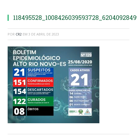
118495528_1008426039593728_620409284
POR
CR2
EM
3 DE ABRIL DE 2023