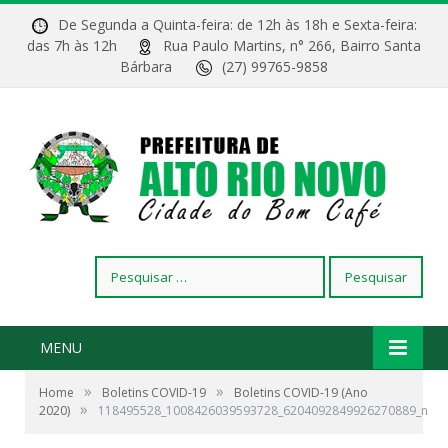
De Segunda a Quinta-feira: de 12h às 18h e Sexta-feira:
das 7h às 12h
Rua Paulo Martins, n° 266, Bairro Santa
Bárbara
(27) 99765-9858
Pesquisar
por:
MENU
»
»
Home
Boletins COVID-19
Boletins COVID-19 (Ano
»
2020)
118495528_1008426039593728_6204092849926270889_n