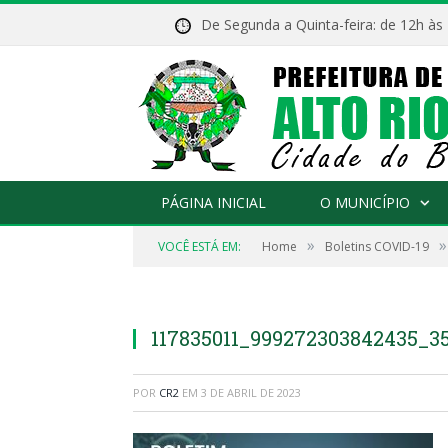
De Segunda a Quinta-feira: de 12h às
PÁGINA INICIAL
O MUNICÍPIO
»
»
VOCÊ ESTÁ EM:
Home
Boletins COVID-19
117835011_999272303842435_3
POR
CR2
EM
3 DE ABRIL DE 2023