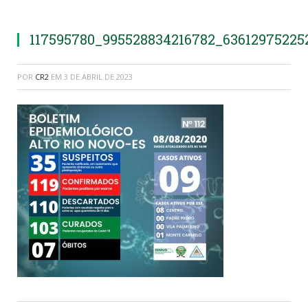
117595780_995528834216782_63612975225
POR
CR2
EM
3 DE ABRIL DE 2023