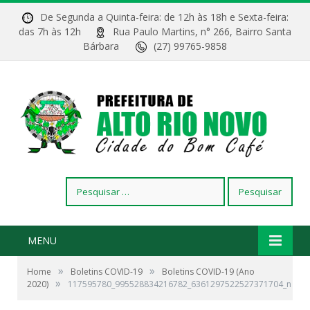
De Segunda a Quinta-feira: de 12h às 18h e Sexta-feira:
das 7h às 12h
Rua Paulo Martins, n° 266, Bairro Santa
Bárbara
(27) 99765-9858
Pesquisar
por:
MENU
»
»
Home
Boletins COVID-19
Boletins COVID-19 (Ano
»
2020)
117595780_995528834216782_6361297522527371704_n