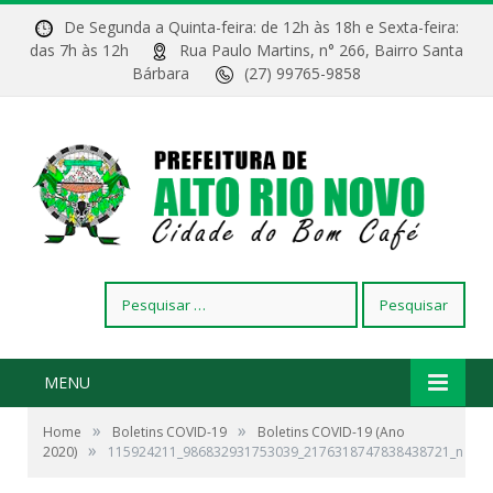
De Segunda a Quinta-feira: de 12h às 18h e Sexta-feira:
das 7h às 12h
Rua Paulo Martins, n° 266, Bairro Santa
Bárbara
(27) 99765-9858
Pesquisar
por:
MENU
»
»
Home
Boletins COVID-19
Boletins COVID-19 (Ano
»
2020)
115924211_986832931753039_2176318747838438721_n