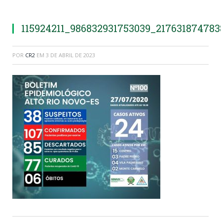
115924211_986832931753039_21763187478
POR
CR2
EM
3 DE ABRIL DE 2023