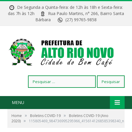
De Segunda a Quinta-feira: de 12h às 18h e Sexta-feira:
das 7h às 12h
Rua Paulo Martins, n° 266, Bairro Santa
Bárbara
(27) 99765-9858
Pesquisar
por:
MENU
»
»
Home
Boletins COVID-19
Boletins COVID-19 (Ano
»
2020)
115805469_984736995295966_4156141268585398340_n