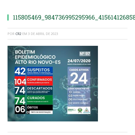
115805469_984736995295966_41561412685
POR
CR2
EM
3 DE ABRIL DE 2023