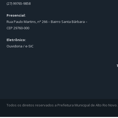
(27) 99765-9858
Presencial:
Rua Paulo Martins, n° 266 – Bairro Santa Bárbara –
CEP 29760-000
Eletrônico:
Ouvidoria
/
e-SIC
Todos os direitos reservados a Prefeitura Municipal de Alto Rio Novo.