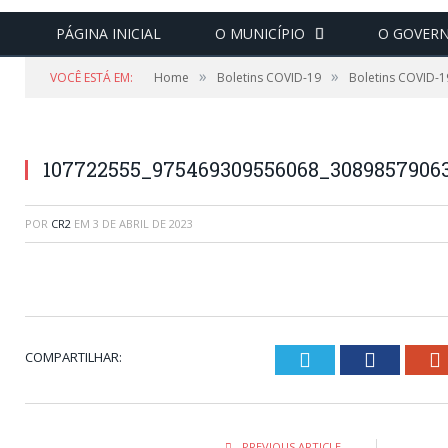
PÁGINA INICIAL
O MUNICÍPIO
O GOVER
»
»
VOCÊ ESTÁ EM:
Home
Boletins COVID-19
Boletins COVID-1
107722555_975469309556068_3089857906
POR
CR2
EM
3 DE ABRIL DE 2023
COMPARTILHAR:
Twitter
Faceboo
PREVIOUS ARTICLE