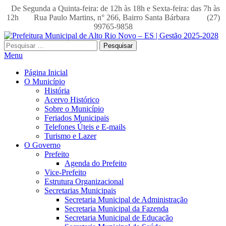
De Segunda a Quinta-feira: de 12h às 18h e Sexta-feira: das 7h às
12h
Rua Paulo Martins, n° 266, Bairro Santa Bárbara
(27)
99765-9858
Pesquisar
por:
Menu
Página Inicial
O Município
História
Acervo Histórico
Sobre o Município
Feriados Municipais
Telefones Úteis e E-mails
Turismo e Lazer
O Governo
Prefeito
Agenda do Prefeito
Vice-Prefeito
Estrutura Organizacional
Secretarias Municipais
Secretaria Municipal de Administração
Secretaria Municipal da Fazenda
Secretaria Municipal de Educação