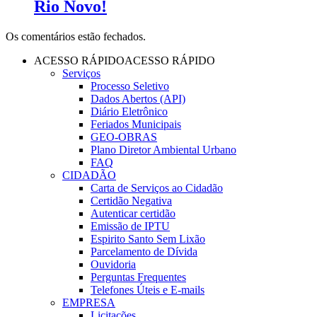
Rio Novo!
Os comentários estão fechados.
ACESSO RÁPIDO
ACESSO RÁPIDO
Serviços
Processo Seletivo
Dados Abertos (API)
Diário Eletrônico
Feriados Municipais
GEO-OBRAS
Plano Diretor Ambiental Urbano
FAQ
CIDADÃO
Carta de Serviços ao Cidadão
Certidão Negativa
Autenticar certidão
Emissão de IPTU
Espirito Santo Sem Lixão
Parcelamento de Dívida
Ouvidoria
Perguntas Frequentes
Telefones Úteis e E-mails
EMPRESA
Licitações