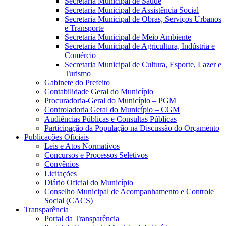
Secretaria Municipal de Saúde
Secretaria Municipal de Assistência Social
Secretaria Municipal de Obras, Serviços Urbanos
e Transporte
Secretaria Municipal de Meio Ambiente
Secretaria Municipal de Agricultura, Indústria e
Comércio
Secretaria Municipal de Cultura, Esporte, Lazer e
Turismo
Gabinete do Prefeito
Contabilidade Geral do Município
Procuradoria-Geral do Município – PGM
Controladoria Geral do Município – CGM
Audiências Públicas e Consultas Públicas
Participação da População na Discussão do Orçamento
Publicações Oficiais
Leis e Atos Normativos
Concursos e Processos Seletivos
Convênios
Licitações
Diário Oficial do Município
Conselho Municipal de Acompanhamento e Controle
Social (CACS)
Transparência
Portal da Transparência