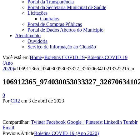
Portal da Transparência
Portal da Secretaria Municipal de Saúde
Licitações
Contratos
Portal de Compras Públicas
Portal de Dados Abertos do Município
Atendimento
Ouvidoria
Serviço de Informação ao Cidadão
Você está em:
Home
»
Boletins COVID-19
»
Boletins COVID-19
(Ano
2020)
»
106912365_974030053033327_3267063410213322215_n
106912365_974030053033327_3267063410
0
Por
CR2
em
3 de abril de 2023
Compartilhar:
Twitter
Facebook
Google+
Pinterest
LinkedIn
Tumblr
Email
Previous Article
Boletins COVID-19 (Ano 2020)