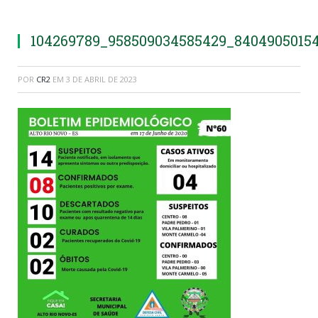
104269789_958509034585429_8404905015
POR
CR2
EM
3 DE ABRIL DE 2023