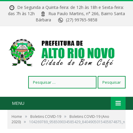
De Segunda a Quinta-feira: de 12h às 18h e Sexta-feira:
das 7h às 12h
Rua Paulo Martins, n° 266, Bairro Santa
Bárbara
(27) 99765-9858
Pesquisar
por:
MENU
»
»
Home
Boletins COVID-19
Boletins COVID-19 (Ano
»
2020)
104269789_958509034585429_8404905015405874875_n