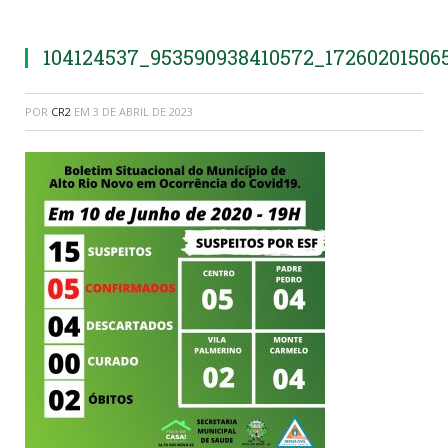
104124537_953590938410572_17260201506
POR
CR2
EM
3 DE ABRIL DE 2023