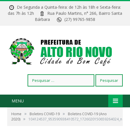
De Segunda a Quinta-feira: de 12h às 18h e Sexta-feira:
das 7h às 12h
Rua Paulo Martins, n° 266, Bairro Santa
Bárbara
(27) 99765-9858
Pesquisar
por:
MENU
»
»
Home
Boletins COVID-19
Boletins COVID-19 (Ano
»
2020)
104124537_953590938410572_1726020150659264024_n