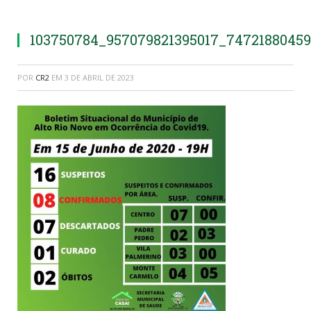
103750784_957079821395017_7472188045
POR
CR2
EM
3 DE ABRIL DE 2023