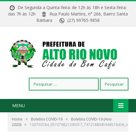
De Segunda a Quinta-feira: de 12h às 18h e Sexta-feira:
das 7h às 12h
Rua Paulo Martins, n° 266, Bairro Santa
Bárbara
(27) 99765-9858
Pesquisar
por:
MENU
»
»
Home
Boletins COVID-19
Boletins COVID-19 (Ano
»
2020)
103750784_957079821395017_7472188045948578438_n