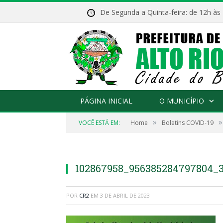
De Segunda a Quinta-feira: de 12h às
PÁGINA INICIAL
O MUNICÍPIO
»
»
VOCÊ ESTÁ EM:
Home
Boletins COVID-19
102867958_956385284797804_
POR
CR2
EM
3 DE ABRIL DE 2023