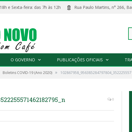
 18h e Sexta-feira: das 7h às 12h
Rua Paulo Martins, n° 266, 
Pe
O GOVERNO
PUBLICAÇÕES OFICIAIS
TR
»
Boletins COVID-19 (Ano 2020)
102867958_956385284797804_352225557
po
3522255571462182795_n
0