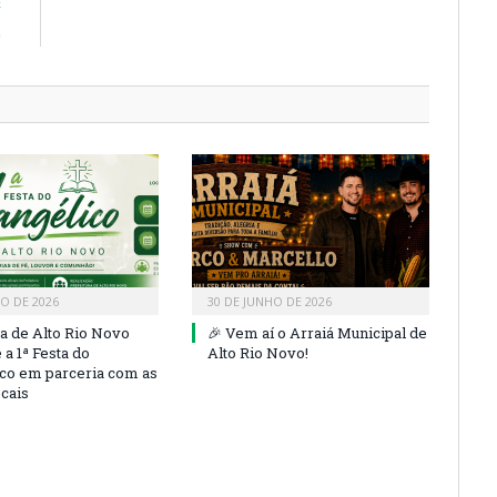
E
)
HO DE 2026
30 DE JUNHO DE 2026
ra de Alto Rio Novo
🎉 Vem aí o Arraiá Municipal de
a 1ª Festa do
Alto Rio Novo!
co em parceria com as
ocais