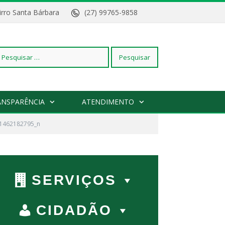
Bairro Santa Bárbara
(27) 99765-9858
squisar
ANSPARÊNCIA
ATENDIMENTO
1462182795_n
r:
SERVIÇOS
CIDADÃO