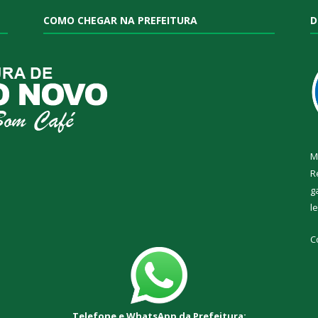
COMO CHEGAR NA PREFEITURA
D
M
R
g
l
C
Telefone e WhatsApp da Prefeitura: