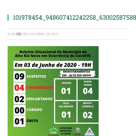
101978454_948607412242258_63002587588
POR
CR2
EM
3 DE ABRIL DE 2023