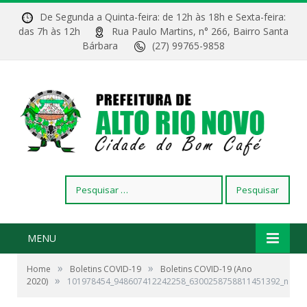
De Segunda a Quinta-feira: de 12h às 18h e Sexta-feira:
das 7h às 12h
Rua Paulo Martins, n° 266, Bairro Santa
Bárbara
(27) 99765-9858
Pesquisar
por:
MENU
»
»
Home
Boletins COVID-19
Boletins COVID-19 (Ano
»
2020)
101978454_948607412242258_6300258758811451392_n