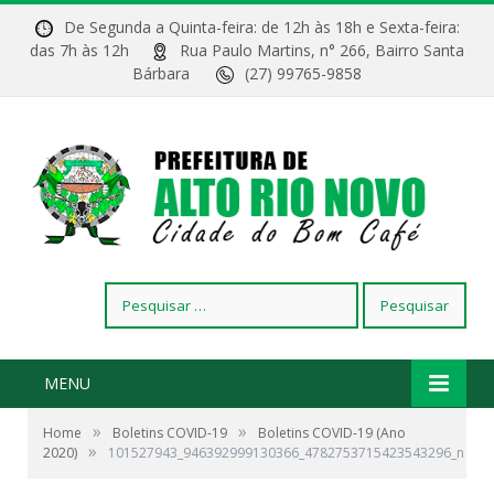
De Segunda a Quinta-feira: de 12h às 18h e Sexta-feira:
das 7h às 12h
Rua Paulo Martins, n° 266, Bairro Santa
Bárbara
(27) 99765-9858
Pesquisar
por:
MENU
»
»
Home
Boletins COVID-19
Boletins COVID-19 (Ano
»
2020)
101527943_946392999130366_4782753715423543296_n