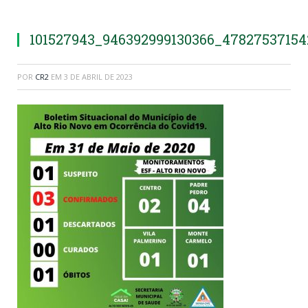
101527943_946392999130366_4782753715
POR
CR2
EM
3 DE ABRIL DE 2023