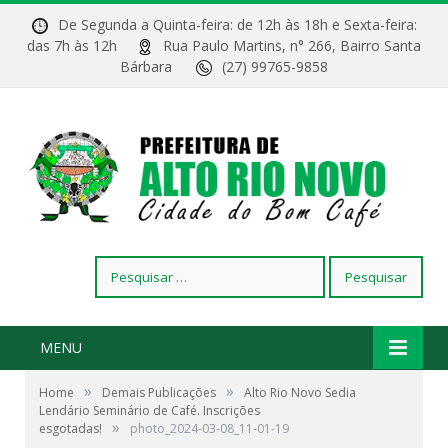
De Segunda a Quinta-feira: de 12h às 18h e Sexta-feira:
das 7h às 12h
Rua Paulo Martins, n° 266, Bairro Santa
Bárbara
(27) 99765-9858
Pesquisar
por:
MENU
»
»
Home
Demais Publicações
Alto Rio Novo Sedia
Lendário Seminário de Café. Inscrições
»
esgotadas!
photo_2024-03-08_11-01-19