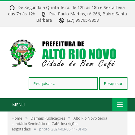
De Segunda a Quinta-feira: de 12h às 18h e Sexta-feira:
das 7h às 12h
Rua Paulo Martins, n° 266, Bairro Santa
Bárbara
(27) 99765-9858
Pesquisar
por:
MENU
»
»
Home
Demais Publicações
Alto Rio Novo Sedia
Lendário Seminário de Café. Inscrições
»
esgotadas!
photo_2024-03-08_11-01-05