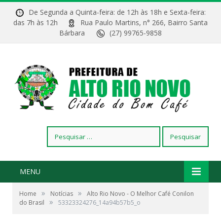
De Segunda a Quinta-feira: de 12h às 18h e Sexta-feira:
das 7h às 12h
Rua Paulo Martins, n° 266, Bairro Santa
Bárbara
(27) 99765-9858
Pesquisar
por:
MENU
Belo Horizonte_MG, 10 de Novembro de 2023 sic 2023
»
»
Home
Notícias
Alto Rio Novo - O Melhor Café Conilon
Fotos dos estandes, palestras e participantes da feira
»
do Brasil
53323324276_14a94b57b5_o
internacional do cafe que aconte no pavilhao do
expominas. Imagem: Gustavo Baxter / NITRO