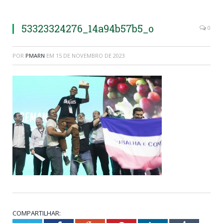
53323324276_14a94b57b5_o
0
POR
PMARN
EM
15 DE NOVEMBRO DE 2023
COMPARTILHAR: