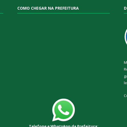
COMO CHEGAR NA PREFEITURA
D
M
R
g
l
C
Telefone e WhatsApp da Prefeitura: