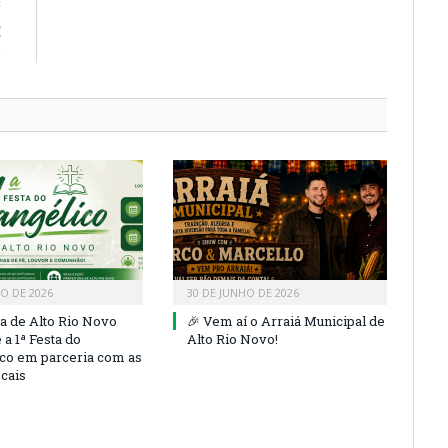
E
E
O
HO DE 2026
30 DE JUNHO DE 2026
ra de Alto Rio Novo
🎉 Vem aí o Arraiá Municipal de
a 1ª Festa do
Alto Rio Novo!
co em parceria com as
ocais