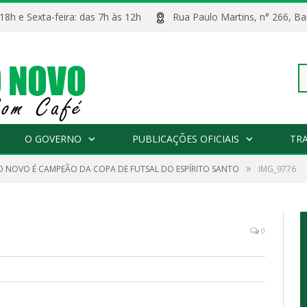
 18h e Sexta-feira: das 7h às 12h
Rua Paulo Martins, n° 266, 
Pe
O GOVERNO
PUBLICAÇÕES OFICIAIS
TR
»
O NOVO É CAMPEÃO DA COPA DE FUTSAL DO ESPÍRITO SANTO
IMG_9776
po
0