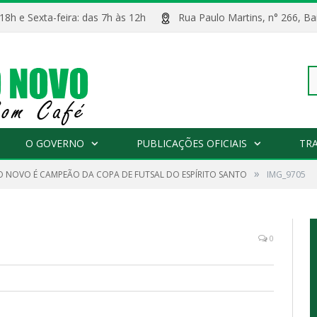
 18h e Sexta-feira: das 7h às 12h
Rua Paulo Martins, n° 266, 
Pe
O GOVERNO
PUBLICAÇÕES OFICIAIS
TR
»
O NOVO É CAMPEÃO DA COPA DE FUTSAL DO ESPÍRITO SANTO
IMG_9705
po
0