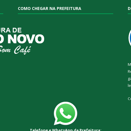
COMO CHEGAR NA PREFEITURA
D
M
R
g
l
C
Telefone e WhatsApp da Prefeitura: