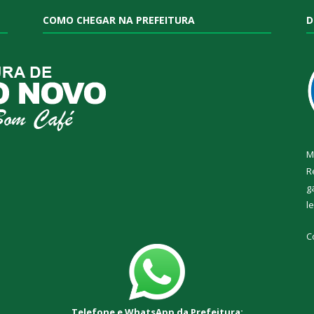
COMO CHEGAR NA PREFEITURA
D
M
R
g
l
C
Telefone e WhatsApp da Prefeitura: