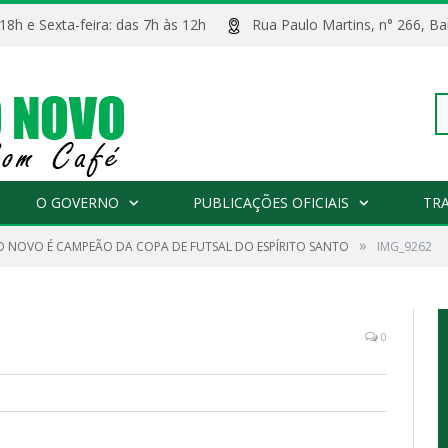
 18h e Sexta-feira: das 7h às 12h
Rua Paulo Martins, n° 266, 
Pe
O GOVERNO
PUBLICAÇÕES OFICIAIS
TR
»
O NOVO É CAMPEÃO DA COPA DE FUTSAL DO ESPÍRITO SANTO
IMG_9262
po
0