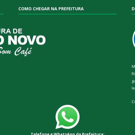
COMO CHEGAR NA PREFEITURA
D
M
R
g
l
C
Telefone e WhatsApp da Prefeitura: