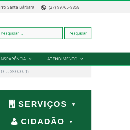
Bairro Santa Bárbara
(27) 99765-9858
squisar
ANSPARÊNCIA
ATENDIMENTO
3 at 09.38.38 (1)
r:
SERVIÇOS
CIDADÃO