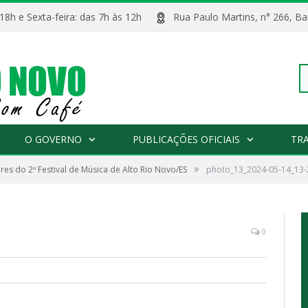
 18h e Sexta-feira: das 7h às 12h
Rua Paulo Martins, n° 266, 
Pe
O GOVERNO
PUBLICAÇÕES OFICIAIS
TR
»
es do 2º Festival de Música de Alto Rio Novo/ES
photo_13_2024-05-14_13-
po
0