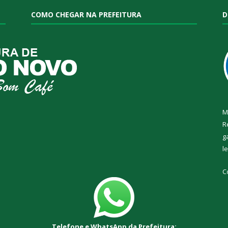
COMO CHEGAR NA PREFEITURA
D
M
R
g
l
C
Telefone e WhatsApp da Prefeitura: