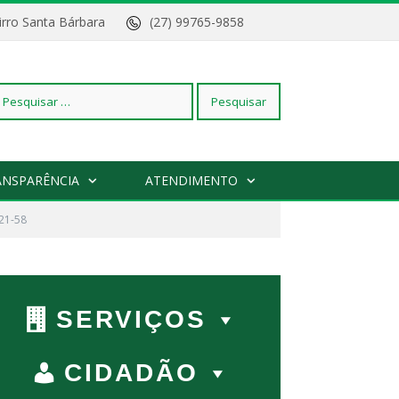
Bairro Santa Bárbara
(27) 99765-9858
squisar
ANSPARÊNCIA
ATENDIMENTO
21-58
r:
SERVIÇOS
CIDADÃO