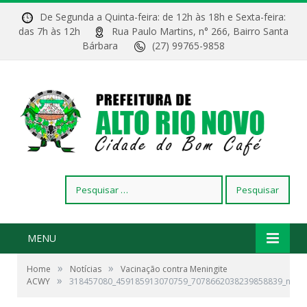
De Segunda a Quinta-feira: de 12h às 18h e Sexta-feira:
das 7h às 12h
Rua Paulo Martins, n° 266, Bairro Santa
Bárbara
(27) 99765-9858
Pesquisar
por:
MENU
»
»
Home
Notícias
Vacinação contra Meningite
»
ACWY
318457080_459185913070759_7078662038239858839_n