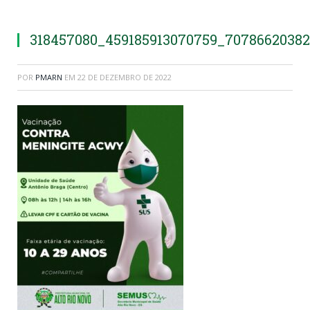
318457080_459185913070759_7078662038
POR
PMARN
EM
22 DE DEZEMBRO DE 2022