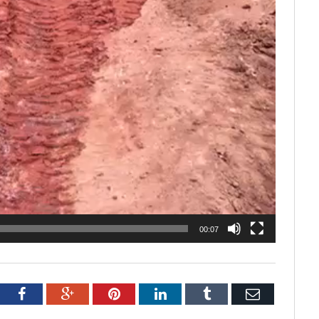
00:07
tter
Facebook
Google+
Pinterest
LinkedIn
Tumblr
Email