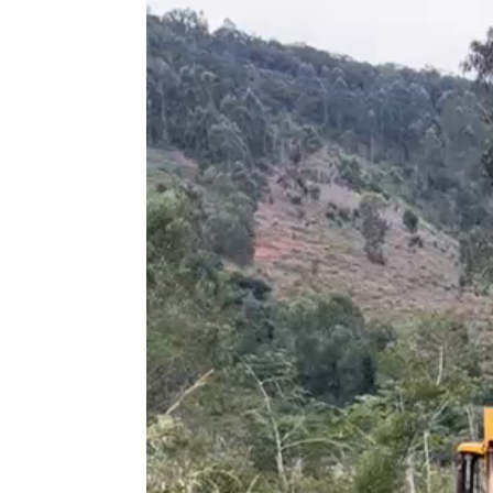
Tocador
de
vídeo