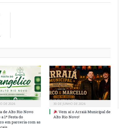
E
o
–
a
HO DE 2026
30 DE JUNHO DE 2026
ra de Alto Rio Novo
Vem aí o Arraiá Municipal de
a 1ª Festa do
Alto Rio Novo!
co em parceria com as
ocais