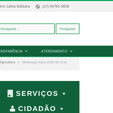
Bairro Santa Bárbara
(27) 99765-9858
squisar
ANSPARÊNCIA
ATENDIMENTO
»
Agricultura
r:
WhatsApp Video 2025-09-16 at
SERVIÇOS
CIDADÃO