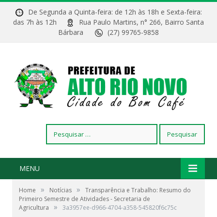
De Segunda a Quinta-feira: de 12h às 18h e Sexta-feira:
das 7h às 12h
Rua Paulo Martins, n° 266, Bairro Santa
Bárbara
(27) 99765-9858
Pesquisar
por:
MENU
»
»
Home
Notícias
Transparência e Trabalho: Resumo do
Primeiro Semestre de Atividades - Secretaria de
»
Agricultura
3a3957ee-d966-4704-a358-545820f6c75c