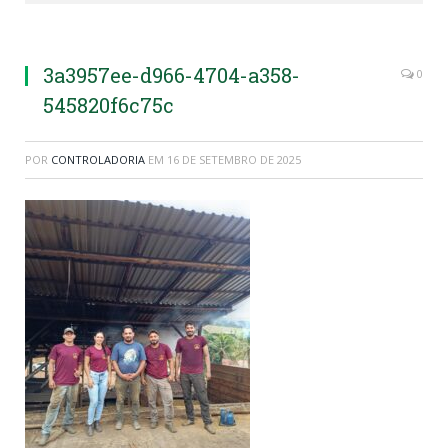
3a3957ee-d966-4704-a358-
0
545820f6c75c
POR
CONTROLADORIA
EM
16 DE SETEMBRO DE 2025