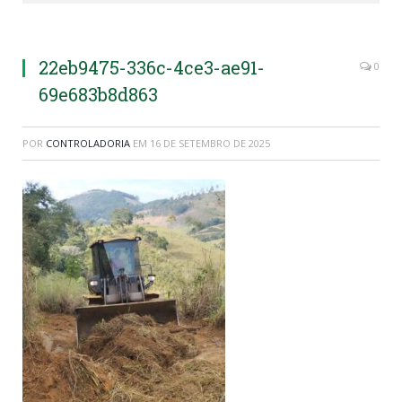
22eb9475-336c-4ce3-ae91-
0
69e683b8d863
POR
CONTROLADORIA
EM
16 DE SETEMBRO DE 2025