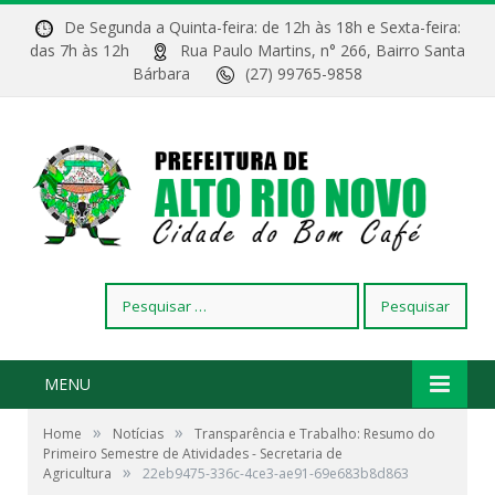
De Segunda a Quinta-feira: de 12h às 18h e Sexta-feira:
das 7h às 12h
Rua Paulo Martins, n° 266, Bairro Santa
Bárbara
(27) 99765-9858
Pesquisar
por:
MENU
»
»
Home
Notícias
Transparência e Trabalho: Resumo do
Primeiro Semestre de Atividades - Secretaria de
»
Agricultura
22eb9475-336c-4ce3-ae91-69e683b8d863