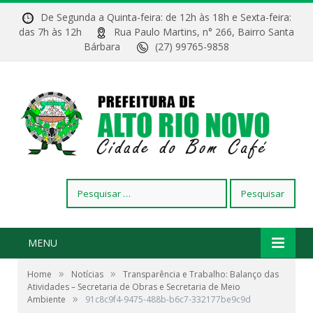
De Segunda a Quinta-feira: de 12h às 18h e Sexta-feira:
das 7h às 12h
Rua Paulo Martins, n° 266, Bairro Santa
Bárbara
(27) 99765-9858
Pesquisar
por:
MENU
»
»
Home
Notícias
Transparência e Trabalho: Balanço das
Atividades – Secretaria de Obras e Secretaria de Meio
»
Ambiente
91c8c9f4-9475-488b-b6c7-332177be9c9d