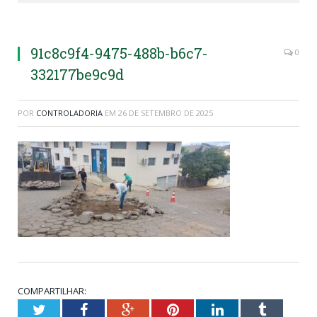
91c8c9f4-9475-488b-b6c7-
0
332177be9c9d
POR
CONTROLADORIA
EM
26 DE SETEMBRO DE 2025
COMPARTILHAR:
Twitter
Facebook
Google+
Pinterest
LinkedIn
Tumblr