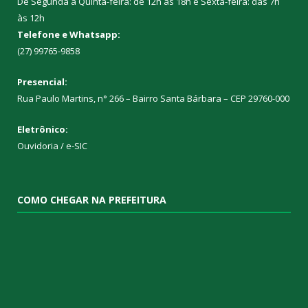
De Segunda a Quinta-feira: de 12h às 18h e Sexta-feira: das 7h
às 12h
Telefone e Whatsapp:
(27) 99765-9858
Presencial:
Rua Paulo Martins, n° 266 – Bairro Santa Bárbara – CEP 29760-000
Eletrônico:
Ouvidoria
/
e-SIC
COMO CHEGAR NA PREFEITURA