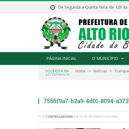
De Segunda a Quinta-feira: de 12h às
PÁGINA INICIAL
O MUNICÍPIO
»
»
VOCÊ ESTÁ EM:
Home
Notícias
Transpar
a372b69e0c3e
7556f9a7-b2a9-4d01-8094-a37
POR
CONTROLADORIA
EM
26 DE SETEMBRO DE 2025