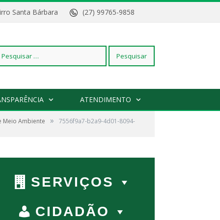
Bairro Santa Bárbara
(27) 99765-9858
squisar
ANSPARÊNCIA
ATENDIMENTO
»
de Meio Ambiente
r:
7556f9a7-b2a9-4d01-8094-
SERVIÇOS
CIDADÃO