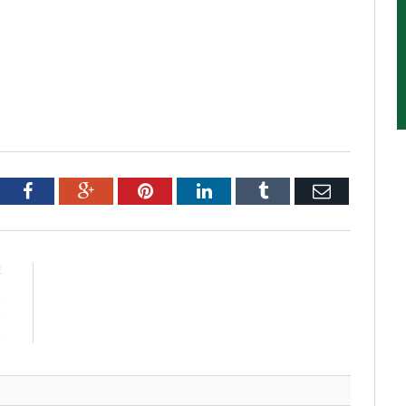
tter
Facebook
Google+
Pinterest
LinkedIn
Tumblr
Email
E
s
e
e