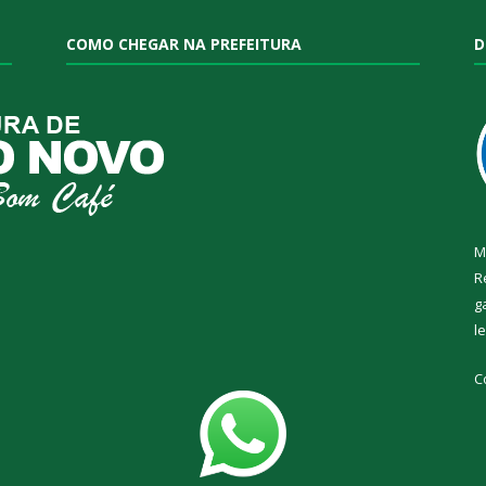
COMO CHEGAR NA PREFEITURA
D
M
R
g
l
C