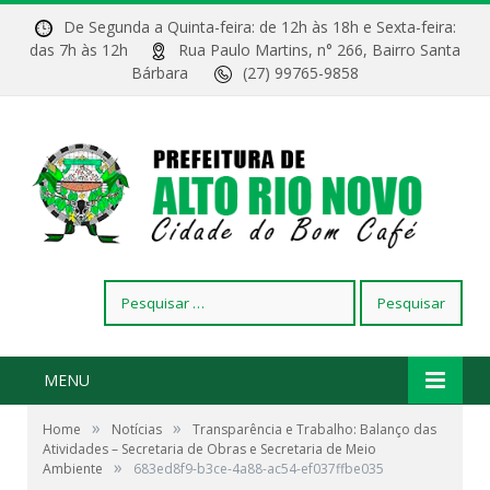
De Segunda a Quinta-feira: de 12h às 18h e Sexta-feira:
das 7h às 12h
Rua Paulo Martins, n° 266, Bairro Santa
Bárbara
(27) 99765-9858
Pesquisar
por:
MENU
»
»
Home
Notícias
Transparência e Trabalho: Balanço das
Atividades – Secretaria de Obras e Secretaria de Meio
»
Ambiente
683ed8f9-b3ce-4a88-ac54-ef037ffbe035