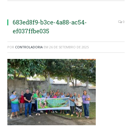
683ed8f9-b3ce-4a88-ac54-
0
ef037ffbe035
POR
CONTROLADORIA
EM
26 DE SETEMBRO DE 2025