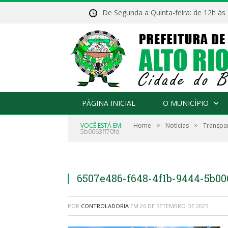
De Segunda a Quinta-feira: de 12h às
PÁGINA INICIAL
O MUNICÍPIO
»
»
VOCÊ ESTÁ EM:
Home
Notícias
Transpar
5b0063ff70fd
6507e486-f648-4f1b-9444-5b00
POR
CONTROLADORIA
EM
26 DE SETEMBRO DE 2025