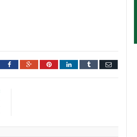
tter
Facebook
Google+
Pinterest
LinkedIn
Tumblr
Email
E
s
e
e