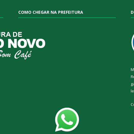
COMO CHEGAR NA PREFEITURA
D
M
R
g
l
C