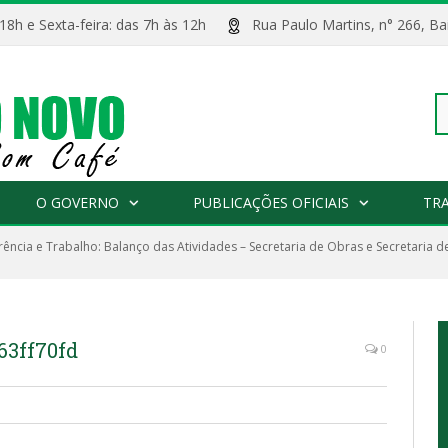
 18h e Sexta-feira: das 7h às 12h
Rua Paulo Martins, n° 266, 
Pe
O GOVERNO
PUBLICAÇÕES OFICIAIS
TR
ência e Trabalho: Balanço das Atividades – Secretaria de Obras e Secretaria 
po
63ff70fd
0