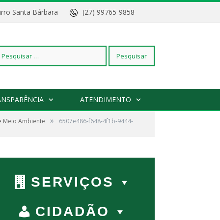
Bairro Santa Bárbara
(27) 99765-9858
squisar
ANSPARÊNCIA
ATENDIMENTO
»
de Meio Ambiente
r:
6507e486-f648-4f1b-9444-
SERVIÇOS
CIDADÃO